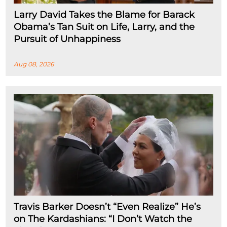
Larry David Takes the Blame for Barack
Obama’s Tan Suit on Life, Larry, and the
Pursuit of Unhappiness
Aug 08, 2026
Travis Barker Doesn’t “Even Realize” He’s
on The Kardashians: “I Don’t Watch the