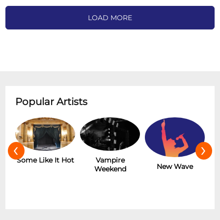
LOAD MORE
Popular Artists
‹
›
r
Some Like It Hot
Vampire
New Wave
Weekend