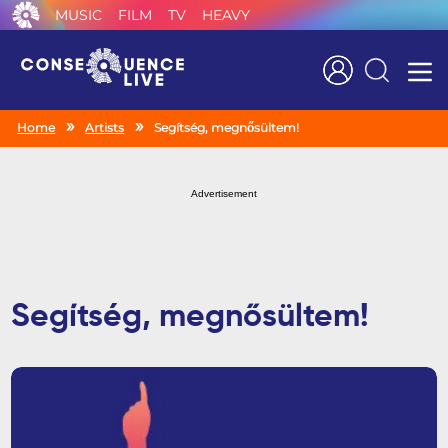
MUSIC
FILM
TV
HEAVY
Search
Home
Artists
Segítség, megnősültem!
Advertisement
Segítség, megnősültem!