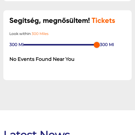
Segítség, megnősültem!
Tickets
Look within
300 Miles
300
MI
300
MI
No Events Found Near You