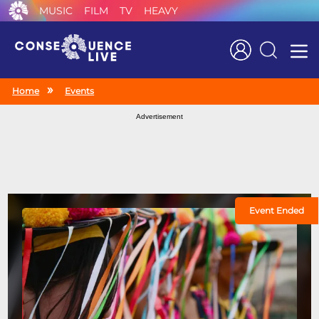
MUSIC
FILM
TV
HEAVY
Search
Home
Events
Advertisement
Event Ended