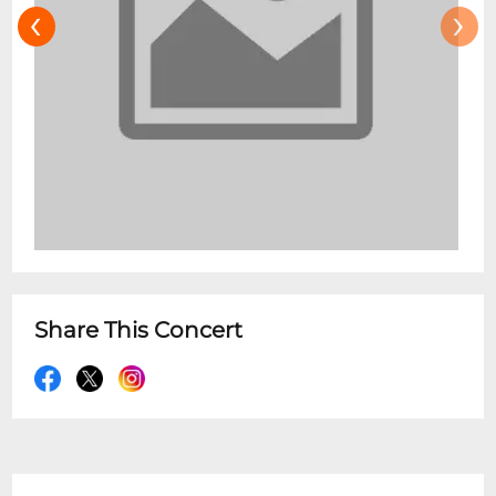
‹
›
collections permanentes ainsi que des
interventions d’artistes
contemporains.Avenue d’Iéna, tout proche
du musée, l’hôtel d’Heidelbach conserve
une partie des collections de mobilier
impérial chinois. Son jardin abrite
également un authentique pavillon
japonais où sont organisées des
cérémonies du thé. Troisième site situé
avenue Foch, l’hôtel d’Ennery invite à un
véritable voyage dans un cabinet d’art et
Share This Concert
de curiosités, témoin du Japonisme en
vogue au 19e siècle. Resté inchangé
depuis 1899, cet hôtel particulier fascine
par l’exceptionnelle et mystérieuse force
du lieu.Ouvert tous les jours de 10h00 à
18h00. (sauf mardi et les 1er mai, 25