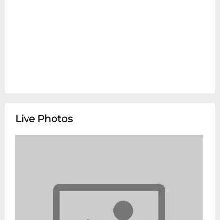
voyage extraordinaire à travers toute l’Asie
à la découverte de ses cultures, ses
religions et ses courants de
pensée.Guimet – musée national des arts
asiatiques est implanté sur trois sites dans
le 16e arrondissement de Paris. Le
bâtiment historique de la place d’Iéna
compte 5 500 m2 de salles d’expositions
permanentes, une splendide bibliothèque
historique, un auditorium de 276 places
Live Photos
dans lequel se déploie une riche
programmation de concerts, films,
spectacles, conférences ou rencontres
littéraires, un restaurant et une terrasse
panoramique végétalisée sur trois niveaux.
Chaque année, le musée présente quatre
à cinq expositions temporaires, des
rotations régulières au sein de ses