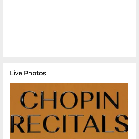
koncert filharmoniczny. Każdy koncert to
ok. 60-minutowy recital podzielony na
dwie części. Program obejmuje
najsłynniejsze dzieła Chopina -- nokturny,
mazurki, walce i etiudy -- wykonywane
przez wybitnych pianistów związanych z
polskimi i międzynarodowymi uczelniami
muzycznymi oraz laureatów konkursów
pianistycznych z całego świata. Na scenie
Live Photos
występują zarówno uznani profesorowie
Akademii Muzycznych, jak i młodzi wirtuozi
z imponującym dorobkiem artystycznym.
Repertuar i artyści zmieniają się regularnie,
dzięki czemu każdy koncert ma swój
własny charakter. Wnętrze Sali
Koncertowej Fryderyk zostało
zaprojektowane w stylistyce inspirowanej