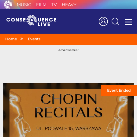
MUSIC
FILM
TV
HEAVY
Search
Home
Events
Advertisement
Event Ended