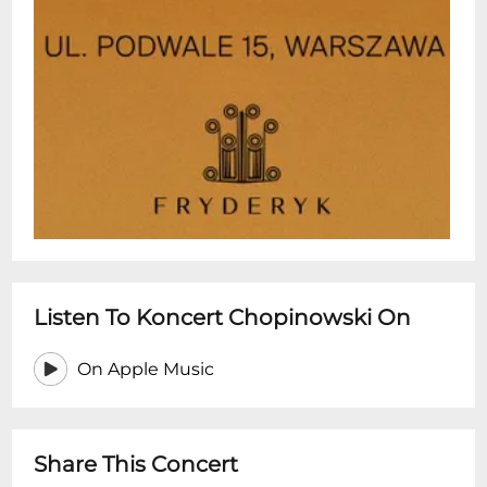
XIX wiekiem. To miejsce stworzone z myślą
o słuchaniu muzyki z bliska -- bez
dystansu, w eleganckiej, ale swobodnej
atmosferze. Jeśli szukasz pomysłu na
wyjątkowy wieczór w Warszawie --
niezależnie od tego, czy jesteś fanem
muzyki klasycznej, czy po prostu chcesz
przeżyć coś autentycznego i pięknego --
ten koncert jest właśnie dla Ciebie.
Prosimy o przybycie 15 minut przed
koncertem.
Listen To Koncert Chopinowski On
On Apple Music
Share This Concert