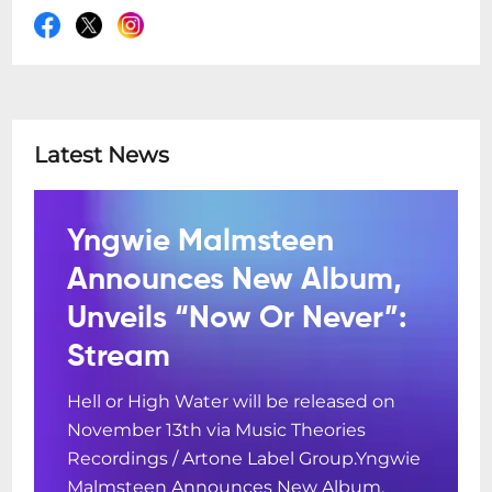
Latest News
Yngwie Malmsteen
Announces New Album,
Unveils “Now Or Never”:
Stream
Hell or High Water will be released on
November 13th via Music Theories
Recordings / Artone Label Group.Yngwie
Malmsteen Announces New Album,