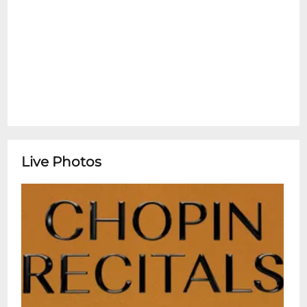
koncert filharmoniczny. Każdy koncert to
ok. 60-minutowy recital podzielony na
dwie części. Program obejmuje
najsłynniejsze dzieła Chopina -- nokturny,
mazurki, walce i etiudy -- wykonywane
przez wybitnych pianistów związanych z
polskimi i międzynarodowymi uczelniami
muzycznymi oraz laureatów konkursów
pianistycznych z całego świata. Na scenie
Live Photos
występują zarówno uznani profesorowie
Akademii Muzycznych, jak i młodzi wirtuozi
z imponującym dorobkiem artystycznym.
Repertuar i artyści zmieniają się regularnie,
dzięki czemu każdy koncert ma swój
własny charakter. Wnętrze Sali
Koncertowej Fryderyk zostało
zaprojektowane w stylistyce inspirowanej