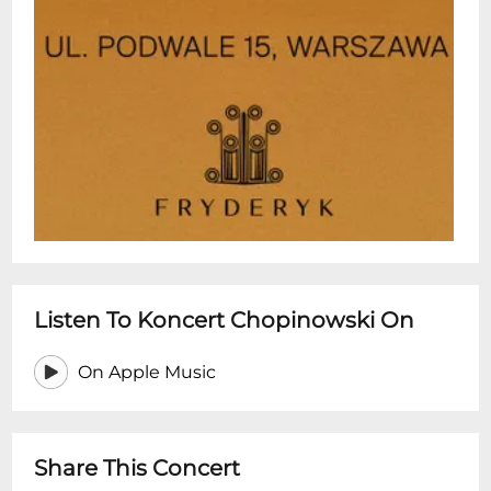
XIX wiekiem. To miejsce stworzone z myślą
o słuchaniu muzyki z bliska -- bez
dystansu, w eleganckiej, ale swobodnej
atmosferze. Jeśli szukasz pomysłu na
wyjątkowy wieczór w Warszawie --
niezależnie od tego, czy jesteś fanem
muzyki klasycznej, czy po prostu chcesz
przeżyć coś autentycznego i pięknego --
ten koncert jest właśnie dla Ciebie.
Prosimy o przybycie 15 minut przed
koncertem.
Listen To Koncert Chopinowski On
On Apple Music
Share This Concert