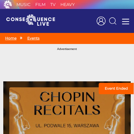
MUSIC
FILM
TV
HEAVY
Search
Home
Events
Advertisement
Event Ended