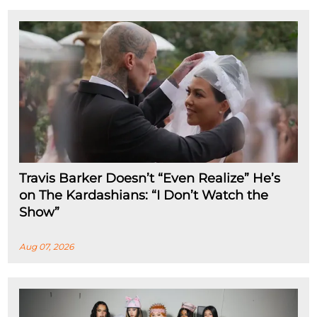
Travis Barker Doesn’t “Even Realize” He’s
on The Kardashians: “I Don’t Watch the
Show”
Aug 07, 2026