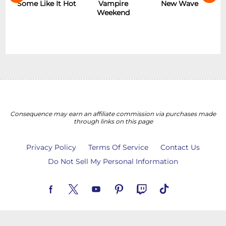
r
Some Like It Hot
Vampire
New Wave
Weekend
Consequence may earn an affiliate commission via purchases made
through links on this page
Privacy Policy
Terms Of Service
Contact Us
Do Not Sell My Personal Information