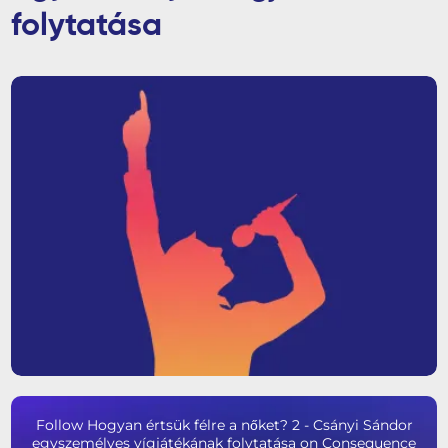
folytatása
Follow Hogyan értsük félre a nőket? 2 - Csányi Sándor
egyszemélyes vígjátékának folytatása on Consequence