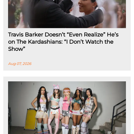
Travis Barker Doesn’t “Even Realize” He’s
on The Kardashians: “I Don’t Watch the
Show”
Aug 07, 2026