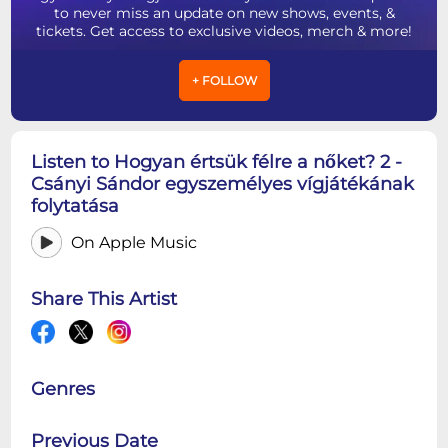
to never miss an update on new shows, events, &
tickets. Get access to exclusive videos, merch & more!
+ FOLLOW
Listen to Hogyan értsük félre a nőket? 2 -
Csányi Sándor egyszemélyes vígjátékának
folytatása
On Apple Music
Share This Artist
Genres
Previous Date