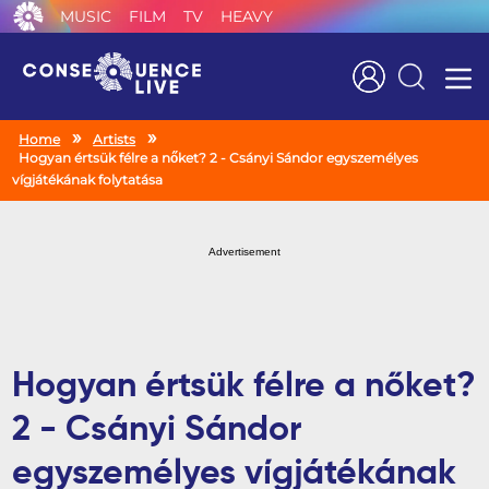
MUSIC
FILM
TV
HEAVY
Search
Home
Artists
Hogyan értsük félre a nőket? 2 - Csányi Sándor egyszemélyes
vígjátékának folytatása
Advertisement
Hogyan értsük félre a nőket?
2 - Csányi Sándor
egyszemélyes vígjátékának